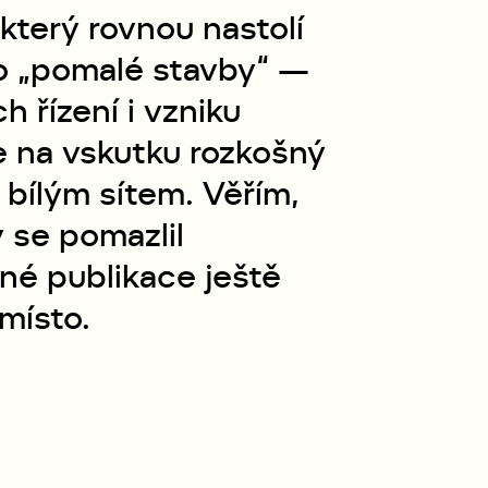
který rovnou nastolí
 to „pomalé stavby“ —
řízení i vzniku
 na vskutku rozkošný
 bílým sítem. Věřím,
 se pomazlil
né publikace ještě
místo.