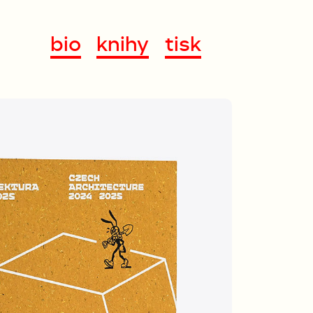
bio
knihy
tisk